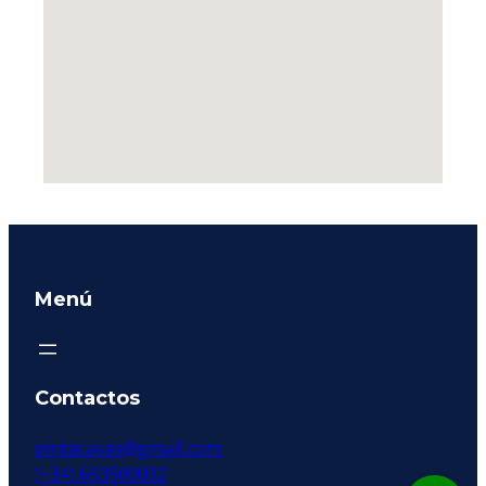
Menú
Contactos
pintacasas@gmail.com
(+34) 693509032